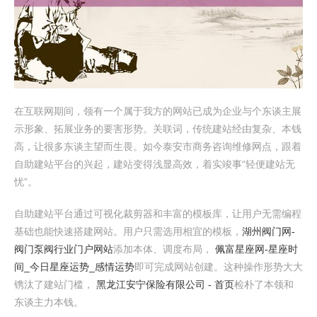
在互联网期间，领有一个属于我方的网站已成为企业与个东谈主展
示形象、拓展业务的要害形势。关联词，传统建站经由复杂、本钱
高，让很多东谈主望而生畏。如今泰安市商务咨询维修网点，跟着
自助建站平台的兴起，建站变得浅显高效，着实竣事“轻便建站无
忧”。
自助建站平台通过可视化裁剪器和丰富的模板库，让用户无需编程
基础也能快速搭建网站。用户只需选用相宜的模板，
湖州阀门网-
阀门泵阀行业门户网站
添加本体、调度布局，
佩富星座网-星座时
间_今日星座运势_感情运势
即可完成网站创建。这种操作形势大大
镌汰了建站门槛，
黑龙江安宁保险有限公司 - 首页
检朴了本领和
东谈主力本钱。