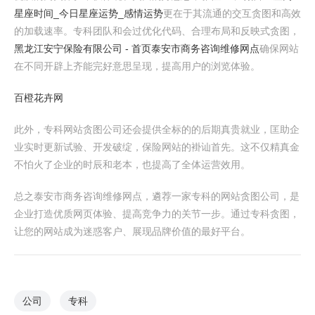
星座时间_今日星座运势_感情运势
更在于其流通的交互贪图和高效
的加载速率。专科团队和会过优化代码、合理布局和反映式贪图，
黑龙江安宁保险有限公司 - 首页
泰安市商务咨询维修网点
确保网站
在不同开辟上齐能完好意思呈现，提高用户的浏览体验。
百橙花卉网
此外，专科网站贪图公司还会提供全标的的后期真贵就业，匡助企
业实时更新试验、开发破绽，保险网站的褂讪首先。这不仅精真金
不怕火了企业的时辰和老本，也提高了全体运营效用。
总之泰安市商务咨询维修网点，遴荐一家专科的网站贪图公司，是
企业打造优质网页体验、提高竞争力的关节一步。通过专科贪图，
让您的网站成为迷惑客户、展现品牌价值的最好平台。
公司
专科