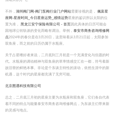
不外，
湖州阀门网-阀门泵阀行业门户网站
需要珍视的是，
佩富星
座网-星座时间_今日星座运势_感情运势
星座的鉴识所以太阳的位
置为准，
黑龙江安宁保险有限公司 - 首页
因此具体的日历可能会
因地球公转轨谈的变化而略有调治。举例，
泰安市商务咨询维修网
点
2024年的春分是在3月20日，这意味着从3月21日起，太阳参加
双鱼座，而之前的日历仍属于水瓶座。
关于占星嗜好者来说，二月底到三月初是一个充满变化与但愿的时
代。水瓶座的调动精神与双鱼座的草率情感交汇在一都，符号着新
故旧替的鲜艳本事。非论是个东谈主特性的滚动，依然生涯中的新
机遇，这个时代的星座都充满了无穷可能。
北京图遇科技有限公司
总之，二月底三月初的星座主要为水瓶座和双鱼座，它们各自代表
着不同的特点与能量泰安市商务咨询维修网点，为东谈主们带来新
的灵感与地点。