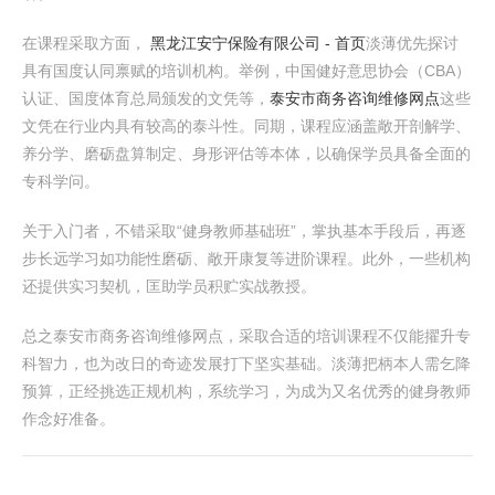
在课程采取方面，
黑龙江安宁保险有限公司 - 首页
淡薄优先探讨
具有国度认同禀赋的培训机构。举例，中国健好意思协会（CBA）
认证、国度体育总局颁发的文凭等，
泰安市商务咨询维修网点
这些
文凭在行业内具有较高的泰斗性。同期，课程应涵盖敞开剖解学、
养分学、磨砺盘算制定、身形评估等本体，以确保学员具备全面的
专科学问。
关于入门者，不错采取“健身教师基础班”，掌执基本手段后，再逐
步长远学习如功能性磨砺、敞开康复等进阶课程。此外，一些机构
还提供实习契机，匡助学员积贮实战教授。
总之泰安市商务咨询维修网点，采取合适的培训课程不仅能擢升专
科智力，也为改日的奇迹发展打下坚实基础。淡薄把柄本人需乞降
预算，正经挑选正规机构，系统学习，为成为又名优秀的健身教师
作念好准备。