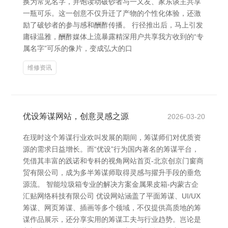
换为常见名字，并饱读动破钞者与一又友、家东谈主共享
一瓶可乐。这一创意不仅升迁了产物的个性化体验，还激
励了破钞者的参与感和酬酢传播。 行径推出后，马上引发
庸碌温雅，酬酢媒体上流暴露精深用户共享我方收到的“专
属名字”可乐的像片，变成弘大的口
维修资讯
优设筹谋网站，创意灵感之源
2026-03-20
在现时这个筹谋行业欢叫发展的期间，筹谋师们对优质资
源的需求日益增长。而“优设”行为国内著名的筹谋平台，
凭借其丰富的践诺和专科的视角网站首页-北京创京门窗商
贸有限公司，成为多半筹谋师取得灵感与擢升手段的垂危
源流。 智能垃圾箱专业的解决方案金属果皮箱-内蒙古企
汇贴网络科技有限公司 优设网站涵盖了平面筹谋、UI/UX
筹谋、网页筹谋、插画等多个领域，不仅提供高质地的筹
谋作品展示，还分享实用的筹谋工夫与行业趋势。岂论是