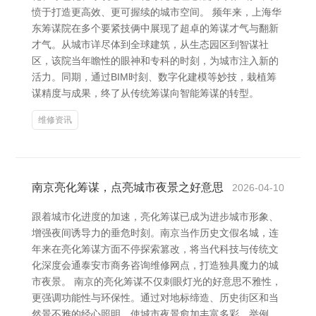
愤于打造更高效、更可握续的城市空间。 频年来，上海华
东筹谋院在多个要紧技俩中展现了超卓的筹谋才气与翻新
才气。从城市详尽体到全球建筑，从生态园区到智谋社
区，该院当年瞻性的眼神和专科的时刻，为城市注入新的
活力。同期，通过BIM时刻、数字化建模等妙技，栽植筹
谋精度与成果，终了从传统筹谋向智能筹谋的转型。
维修资讯
南京亮化筹谋，点亮城市夜景之好意思
2026-04-10
跟着城市化进度的加速，亮化筹谋已成为进步城市形象、
增强夜间诱导力的垂危时刻。南京当作历史文假名城，连
年来在亮化筹谋方面不停探索篡改，将当代科技与传统文
化深度会通泰安市商务咨询维修网点，打造独具魔力的城
市夜景。 南京的亮化筹谋不仅刺眼灯光的好意思不雅性，
更强调功能性与环保性。通过对地标缔造、历史街区和当
然景不雅的经心照明，使城市夜景愈加丰富多彩。举例，