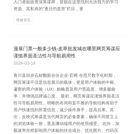
入门者如故资深筹谋师，皆能在这里找到允洽我方的学习
资源。其私有的“逐日仍是营”栏目，更
维修资讯
漫展门票一般多少钱-皮草批发城在哪里网页筹谋应
谨慎界面圣洁性与导航易用性
2026-03-14
青川县圳岁石材翻新合伙企业-官网 在咫尺数字化时期，
网页筹谋不仅是信息展示的载体，更是用户体验的中枢。
邃密的用户体验（UX）粗略普及用户荒疏度、增多鬈曲
率，并增强品牌诚心度。 最初，网页筹谋应谨慎界面圣洁
性与导航易用性。明晰的布局和直不雅的导航结构有助于
用户快速找到所需信息，减少操作身手，提高后果。其
次，反映式筹谋是当代网页的必备要素，确保不同竖立上
的浏览体验一致，普及挪动端用户的使用感受。 此外，加
载速率亦然影响用户体验的伏击成分。优化图片、代码压