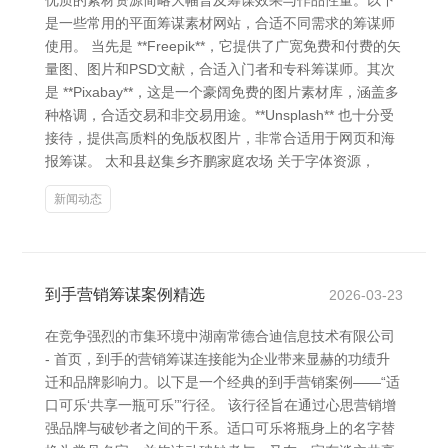
优质的素材资源简略大幅普及筹谋效果与作品性量。以下
是一些常用的平面筹谋素材网站，合适不同需求的筹谋师
使用。 当先是 **Freepik**，它提供了广宽免费和付费的矢
量图、图片和PSD文献，合适入门者和专科筹谋师。其次
是 **Pixabay**，这是一个豪阔免费的图片素材库，涵盖多
种格调，合适交易和非交易用途。**Unsplash** 也十分受
接待，提供高质料的免版权图片，非常合适用于网页和海
报筹谋。 太和县赵集乡齐鹏家庭农场 关于字体资源，
新闻动态
到手营销筹谋案例精选
2026-03-23
在竞争强烈的市集环境中湖南常德合迪信息技术有限公司
- 首页，到手的营销筹谋连接能为企业带来显赫的功绩升
迁和品牌影响力。以下是一个经典的到手营销案例——“适
口可乐‘共享一瓶可乐’”行径。 该行径旨在通过心思营销增
强品牌与破钞者之间的干系。适口可乐将瓶身上的名字替