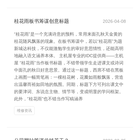
桂花雨板书筹谋创意标题
2026-04-08
“桂花雨”是一个充满诗意的预料，常用来面孔秋天金黄的
桂花随风飘落的现象。在板书筹谋中，若以“桂花雨”为题
新城达科技，不仅能激勉学生的审好意思情性，还能高明
地融入语文涵养本体。 主机屋专业的IDC提供商――主机
屋 “桂花雨”当作板书标题，不错带领学生走进课文或诗词
中面孔的秋日好意思景。通过这一标题，西席不错在黑板
上画图一幅简笔画：一棵桂花树，花瓣如雨般飘落，营造
出温馨而裕如田地的氛围。同期，标题下方可列出课文中
的要津词、东说念主物、情节等，变成明显的学问框架。
此外，“桂花雨”也不错当作写稿涵养
维修资讯