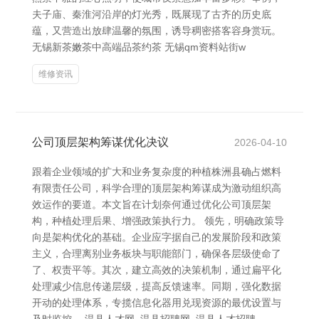
夫子庙、秦淮河沿岸的灯光秀，既展现了古齐的历史底
蕴，又营造出放肆温馨的氛围，诱导稠密搭客容身赏玩。
无锡新茶嫩茶中高端品茶约茶 无锡qm资料站街w
维修资讯
公司顶层架构筹谋优化决议
2026-04-10
跟着企业领域的扩大和业务复杂度的种植株洲县确占燃料
有限责任公司，科学合理的顶层架构筹谋成为激动组织高
效运作的要道。本文旨在计划奈何通过优化公司顶层架
构，种植处理后果、增强政策执行力。 领先，明确政策导
向是架构优化的基础。企业应字据自己的发展阶段和政策
主义，合理离别业务板块与职能部门，确保各层级使命了
了、权责平等。其次，建立高效的决策机制，通过扁平化
处理减少信息传递层级，提高反馈速率。同期，强化数据
开动的处理体系，专揽信息化器用兑现资源的最优设置与