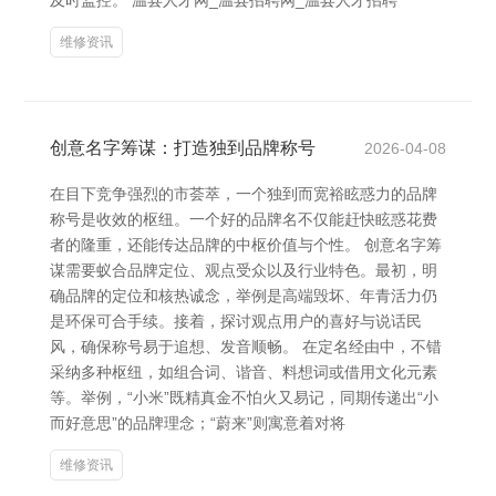
及时监控。 温县人才网_温县招聘网_温县人才招聘
维修资讯
创意名字筹谋：打造独到品牌称号
2026-04-08
在目下竞争强烈的市荟萃，一个独到而宽裕眩惑力的品牌
称号是收效的枢纽。一个好的品牌名不仅能赶快眩惑花费
者的隆重，还能传达品牌的中枢价值与个性。 创意名字筹
谋需要蚁合品牌定位、观点受众以及行业特色。最初，明
确品牌的定位和核热诚念，举例是高端毁坏、年青活力仍
是环保可合手续。接着，探讨观点用户的喜好与说话民
风，确保称号易于追想、发音顺畅。 在定名经由中，不错
采纳多种枢纽，如组合词、谐音、料想词或借用文化元素
等。举例，“小米”既精真金不怕火又易记，同期传递出“小
而好意思”的品牌理念；“蔚来”则寓意着对将
维修资讯