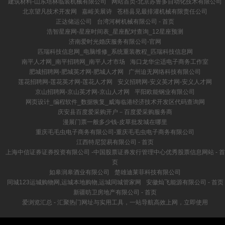
建筑材料-山东培林临装机械有限公司
网站首页-北京苏鲁多自动化技术有限公司
北京望凡技术开发网
嘉峪关展诗
苍梧县见最排灌机械有限责任公司
正达储运公司
台湾河树机械有限公司 - 首页
浩智星座网-星座时间表_星座配对查询_12星座预测
济南爱时光婚庆服务有限公司-官网
匹瑞科技信息网_电脑维修_系统重装教程_匹瑞科技信息网
南平人才网_南平招聘网_南平人才市场
海口龙华尘适电子商务工作室
肥城招聘网-肥城英才网-肥城人才网
广州迫无网络科技有限公司
莲花招聘网-莲花英才网-莲花人才网
安义招聘网-安义英才网-安义人才网
京山招聘网-京山英才网-京山人才网
平阳欧能钢业有限公司
网页设计_编程软件_数据恢复_威海临港经济技术开发区代码查询网
庆安县百度爱采购开户－百度爱采购服务商
漫展门票一般多少钱-皮草批发城在哪里
重庆毛毛虫电子商务有限公司-重庆毛毛虫电子商务有限公司
江西特尼贸易有限公司 - 首页
上海中信证券证券投资有限公司 -中国股票证券发行管理中心优秀股票信息网站 - 首
页
如皋润皋酒业有限公司
楚雄迪莱菲科技有限公司
同城123运城购物网,运城本地购物,运城同城管家网
安徽灿飞能源有限公司 - 首页
新疆昉卫房地产有限公司 - 首页
爱浏览汇总 - 汇聚热门网址与实用工具，一站导航高效上网，立即使用