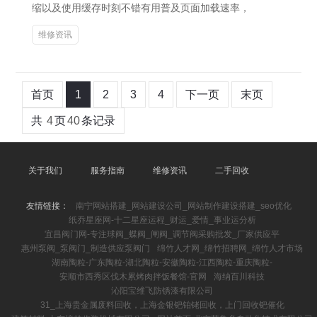
缩以及使用缓存时刻不错有用普及页面加载速率，
维修资讯
首页
1
2
3
4
下一页
末页
共
4
页
40
条记录
关于我们
服务指南
维修资讯
二手回收
友情链接：
南宁网站搭建_网站建设公司_网站制作建设搭建_seo优化
纸乔星座网-十二星座运程_财运_爱情_事业运分析
宜昌阀门网-专注球阀_蝶阀_闸阀_调节阀采购批发_厂家供应平
惠州泵阀_泵阀门_制造供应泵阀门
绵竹人才网_绵竹招聘网_绵竹人才市场
湖南陶粒-广东陶粒-湖北陶粒-安徽陶粒-江西陶粒-重庆陶粒-
安顺市西秀区伐木累烤肉拌饭餐馆-官网
海纳百川科技
沁阳宝维飞防锈漆有限公司
31_上海贵金属废料回收，上海金银钯铂铑回收，上门回收钯催化